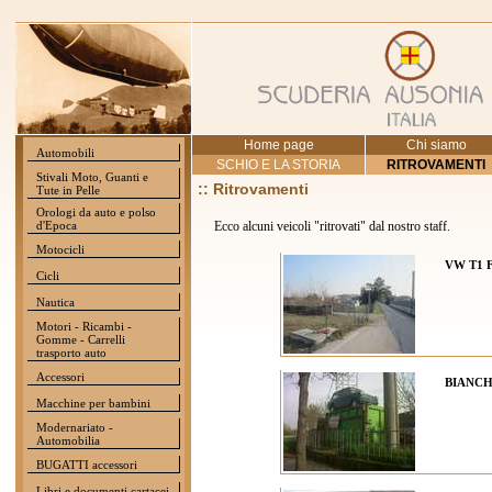
Home page
Chi siamo
Automobili
SCHIO E LA STORIA
RITROVAMENTI
Stivali Moto, Guanti e
:: Ritrovamenti
Tute in Pelle
Orologi da auto e polso
d'Epoca
Ecco alcuni veicoli "ritrovati" dal nostro staff.
Motocicli
VW T1
Cicli
Nautica
Motori - Ricambi -
Gomme - Carrelli
trasporto auto
Accessori
BIANCH
Macchine per bambini
Modernariato -
Automobilia
BUGATTI accessori
Libri e documenti cartacei