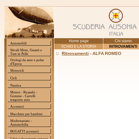
Home page
Chi siamo
Automobili
SCHIO E LA STORIA
RITROVAMENTI
Stivali Moto, Guanti e
::
Ritrovamenti
- ALFA ROMEO
Tute in Pelle
Orologi da auto e polso
d'Epoca
Motocicli
Cicli
Nautica
Motori - Ricambi -
Gomme - Carrelli
trasporto auto
Accessori
Macchine per bambini
Modernariato -
Automobilia
BUGATTI accessori
Libri e documenti cartacei