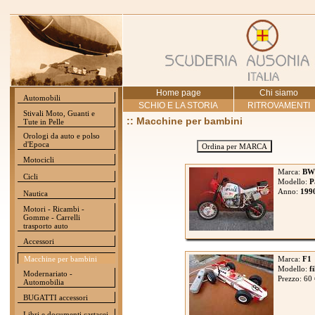
Home page
Chi siamo
Automobili
SCHIO E LA STORIA
RITROVAMENTI
Stivali Moto, Guanti e
:: Macchine per bambini
Tute in Pelle
Orologi da auto e polso
d'Epoca
Ordina per MARCA
Motocicli
Marca:
BW
Cicli
Modello:
P
Anno:
199
Nautica
Motori - Ricambi -
Gomme - Carrelli
trasporto auto
Accessori
Macchine per bambini
Marca:
F1
Modello:
f
Modernariato -
Prezzo: 60
Automobilia
BUGATTI accessori
Libri e documenti cartacei