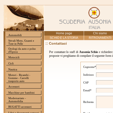
Home page
Chi siamo
Automobili
SCHIO E LA STORIA
RITROVAMENTI
Stivali Moto, Guanti e
:: Contattaci
Tute in Pelle
Orologi da auto e polso
d'Epoca
Per contattare lo staff di
Ausonia Schio
e richiederc
proposte vi preghiamo di compilare il seguente form in 
Motocicli
Cicli
Cognome*
Nautica
Indirizzo
Motori - Ricambi -
Gomme - Carrelli
trasporto auto
CAP
Accessori
Email*
Macchine per bambini
Modernariato -
Automobilia
Richiesta
BUGATTI accessori
Libri e documenti cartacei