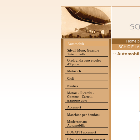
Home p
Automobili
SCHIO E LA
Stivali Moto, Guanti e
:: Automobil
Tute in Pelle
Orologi da auto e polso
d'Epoca
Motocicli
Cicli
Nautica
Motori - Ricambi -
Gomme - Carrelli
trasporto auto
Accessori
Macchine per bambini
Modernariato -
Automobilia
BUGATTI accessori
Libri e documenti cartacei