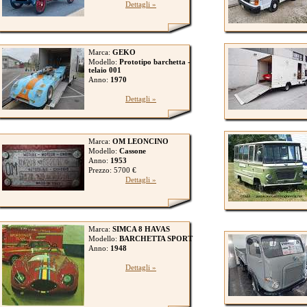
Dettagli »
Marca:
GEKO
Modello:
Prototipo barchetta -
telaio 001
Anno:
1970
Dettagli »
Marca:
OM LEONCINO
Modello:
Cassone
Anno:
1953
Prezzo: 5700 €
Dettagli »
Marca:
SIMCA 8 HAVAS
Modello:
BARCHETTA SPORT
Anno:
1948
Dettagli »