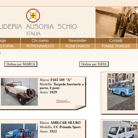
Ausonia Schi
age
Chi siamo
Newsletter
Contatti
 STORIA
RITROVAMENTI
NOMI FAMOSI
TOMBE FAMOSE
i
Ordina per MARCA
Ordina per DATA
Marca:
FIAT 509 "A"
Modello:
Torpedo fuoriserie a 3
porte, 4 posti
Anno:
1929
Dettagli »
Marca:
AMILCAR SILURO
Modello:
CC Primula Sport
Anno:
1922