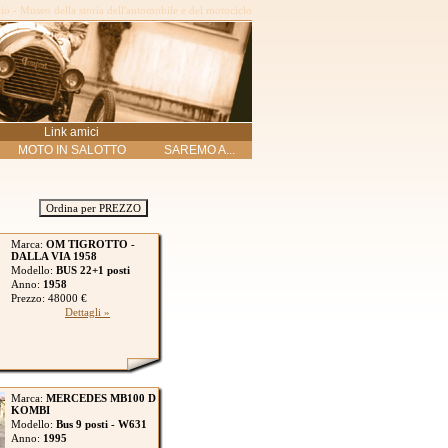
o - Museo della storia dell'automobile e del motociclo
Link amici
MOTO IN SALOTTO
SAREMO A...
Ordina per PREZZO
Marca:
OM TIGROTTO -
DALLA VIA 1958
Modello:
BUS 22+1 posti
Anno:
1958
Prezzo: 48000 €
Dettagli »
Marca:
MERCEDES MB100 D
KOMBI
Modello:
Bus 9 posti - W631
Anno:
1995