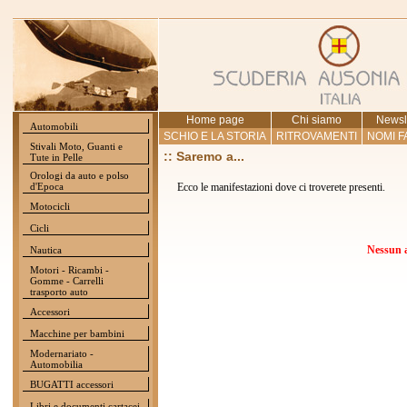
Home page
Chi siamo
Newsl
Automobili
SCHIO E LA STORIA
RITROVAMENTI
NOMI F
Stivali Moto, Guanti e
:: Saremo a...
Tute in Pelle
Orologi da auto e polso
d'Epoca
Ecco le manifestazioni dove ci troverete presenti.
Motocicli
Cicli
Nessun 
Nautica
Motori - Ricambi -
Gomme - Carrelli
trasporto auto
Accessori
Macchine per bambini
Modernariato -
Automobilia
BUGATTI accessori
Libri e documenti cartacei