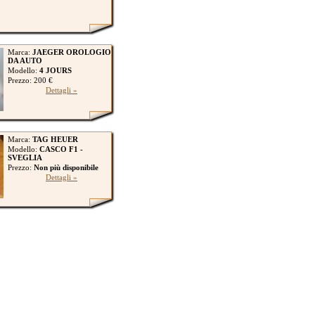
Marca:
JAEGER OROLOGIO
DA AUTO
Modello:
4 JOURS
Prezzo: 200 €
Dettagli »
Marca:
TAG HEUER
Modello:
CASCO F1 -
SVEGLIA
Prezzo:
Non più disponibile
Dettagli »