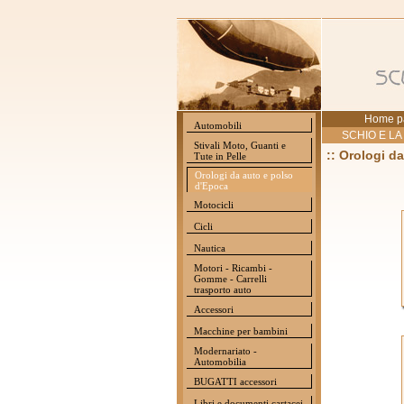
Home p
Automobili
SCHIO E LA
Stivali Moto, Guanti e
:: Orologi d
Tute in Pelle
Orologi da auto e polso
d'Epoca
Motocicli
Cicli
Nautica
Motori - Ricambi -
Gomme - Carrelli
trasporto auto
Accessori
Macchine per bambini
Modernariato -
Automobilia
BUGATTI accessori
Libri e documenti cartacei