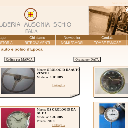
Ausonia Schi
age
Chi siamo
Newsletter
Contatti
 STORIA
RITROVAMENTI
NOMI FAMOSI
TOMBE FAMOSE
a auto e polso d'Epoca
Ordina per MARCA
Ordina per DATA
Marca:
OROLOGIO DA AUTO
ZENITH
Modello:
8 JOURS
Dettagli »
Marca:
OS OROLOGIO DA
AUTO
Modello:
8 JOURS
Prezzo: 200 €
Dettagli »