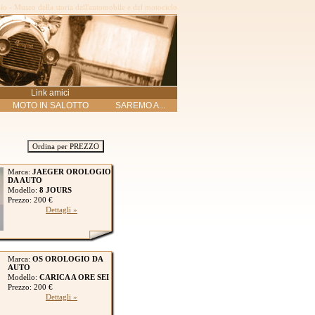
o - Museo della storia dell'automobile e del motociclo
Link amici
MOTO IN SALOTTO
SAREMO A...
Ordina per PREZZO
Marca:
JAEGER OROLOGIO
DA AUTO
Modello:
8 JOURS
Prezzo: 200 €
Dettagli »
Marca:
OS OROLOGIO DA
AUTO
Modello:
CARICA A ORE SEI
Prezzo: 200 €
Dettagli »