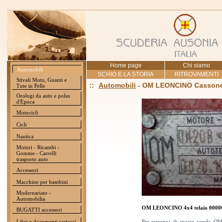
Home page
Chi siamo
Automobili
SCHIO E LA STORIA
RITROVAMENTI
Stivali Moto, Guanti e
::
Automobili
- OM LEONCINO Casson
Tute in Pelle
Orologi da auto e polso
d'Epoca
Motocicli
Cicli
Nautica
Motori - Ricambi -
Gomme - Carrelli
trasporto auto
Accessori
Macchine per bambini
Modernariato -
Automobilia
OM LEONCINO 4x4 telaio 0000
BUGATTI accessori
Libri e documenti cartacei
Per esigenza di spazio vendo O