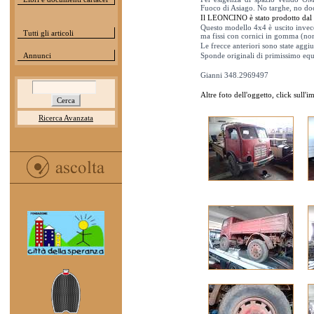
Fuoco di Asiago. No targhe, no do
Il LEONCINO è stato prodotto dal 
Questo modello 4x4 è uscito invece
Tutti gli articoli
ma fissi con cornici in gomma (non
Le frecce anteriori sono state aggi
Annunci
Sponde originali di primissimo eq
Gianni 348.2969497
Altre foto dell'oggetto, click sull'
Ricerca Avanzata