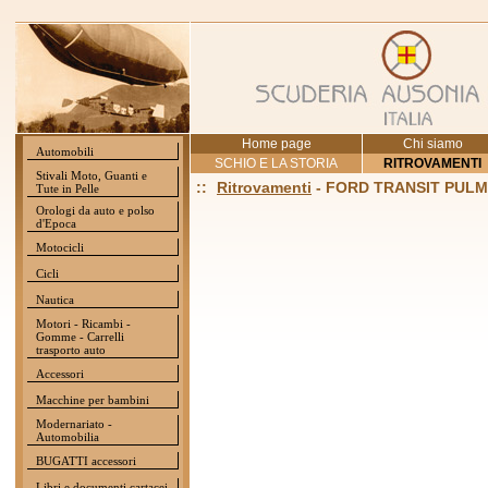
Home page
Chi siamo
Automobili
SCHIO E LA STORIA
RITROVAMENTI
Stivali Moto, Guanti e
::
Ritrovamenti
- FORD TRANSIT PULM
Tute in Pelle
Orologi da auto e polso
d'Epoca
Motocicli
Cicli
Nautica
Motori - Ricambi -
Gomme - Carrelli
trasporto auto
Accessori
Macchine per bambini
Modernariato -
Automobilia
BUGATTI accessori
Libri e documenti cartacei