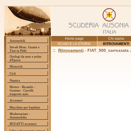
Home page
Chi siamo
Automobili
SCHIO E LA STORIA
RITROVAMENTI
Stivali Moto, Guanti e
::
Ritrovamenti
- FIAT_500_carrozzata
Tute in Pelle
Orologi da auto e polso
d'Epoca
Motocicli
Cicli
Nautica
Motori - Ricambi -
Gomme - Carrelli
trasporto auto
Accessori
Macchine per bambini
Modernariato -
Automobilia
BUGATTI accessori
Libri e documenti cartacei