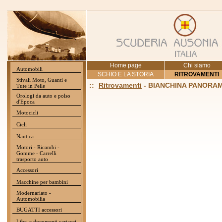
Home page
Chi siamo
Automobili
SCHIO E LA STORIA
RITROVAMENTI
Stivali Moto, Guanti e
::
Ritrovamenti
- BIANCHINA PANORA
Tute in Pelle
Orologi da auto e polso
d'Epoca
Motocicli
Cicli
Nautica
Motori - Ricambi -
Gomme - Carrelli
trasporto auto
Accessori
Macchine per bambini
Modernariato -
Automobilia
BUGATTI accessori
Libri e documenti cartacei