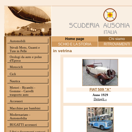
Home page
Chi siamo
Automobili
SCHIO E LA STORIA
RITROVAMENTI
Stivali Moto, Guanti e
in vetrina
Tute in Pelle
Orologi da auto e polso
d'Epoca
Motocicli
Cicli
Nautica
Motori - Ricambi -
FIAT 509 "A"
Gomme - Carrelli
trasporto auto
Anno 1929
Dettagli »
Accessori
Macchine per bambini
Modernariato -
Automobilia
BUGATTI accessori
Libri e documenti cartacei