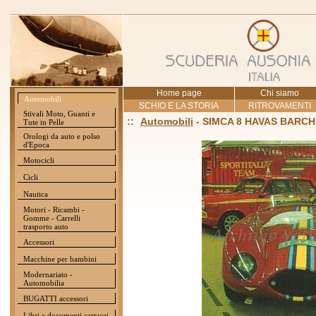
Home page
Chi siamo
Automobili
SCHIO E LA STORIA
RITROVAMENTI
Stivali Moto, Guanti e
::
Automobili
- SIMCA 8 HAVAS BARC
Tute in Pelle
Orologi da auto e polso
d'Epoca
Motocicli
Cicli
Nautica
Motori - Ricambi -
Gomme - Carrelli
trasporto auto
Accessori
Macchine per bambini
Modernariato -
Automobilia
BUGATTI accessori
Libri e documenti cartacei