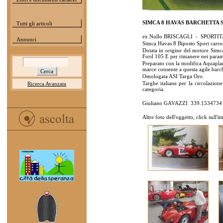
SIMCA 8 HAVAS BARCHETTA S
Tutti gli articoli
ex Nullo BRISCAGLI - SPORT
Annunci
Simca Havas 8 Biposto Sport carro
Dotata in origine del motore Simc
Ford 105 E per rimanere nei paramet
Preparato con la modifica Aquapla
marce consente a questa agile barch
Omologata ASI Targa Oro.
Targhe italiane per la circolazion
Ricerca Avanzata
categoria.
Giuliano GAVAZZI 339.153473
Altre foto dell'oggetto, click sull'