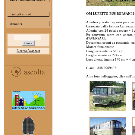
OM LUPETTO BUS BORSANI 24+
Tutti gli articoli
Autobus privato trasporto persone
Annunci
Carrozato dallla famosa Carrozz
Allestito con 24 posti a sedere + 1 
Ex convento suore con ancora 
d'AVERSA CE.
Documenti pronti da passaggio, pri
Motore funzionante
Ricerca Avanzata
Lunghezza esterna 585 cm
Larghezza esterna 224 cm
Luce altezza interna 178 cm + 4 cm d
Gianni 348.2969497
Altre foto dell'oggetto, click sull'