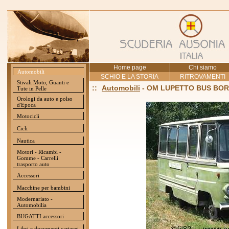
Home page
Chi siamo
Automobili
SCHIO E LA STORIA
RITROVAMENTI
Stivali Moto, Guanti e
::
Automobili
- OM LUPETTO BUS BORS
Tute in Pelle
Orologi da auto e polso
d'Epoca
Motocicli
Cicli
Nautica
Motori - Ricambi -
Gomme - Carrelli
trasporto auto
Accessori
Macchine per bambini
Modernariato -
Automobilia
BUGATTI accessori
Libri e documenti cartacei