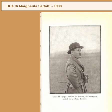
DUX di Margherita Sarfatti -
1938