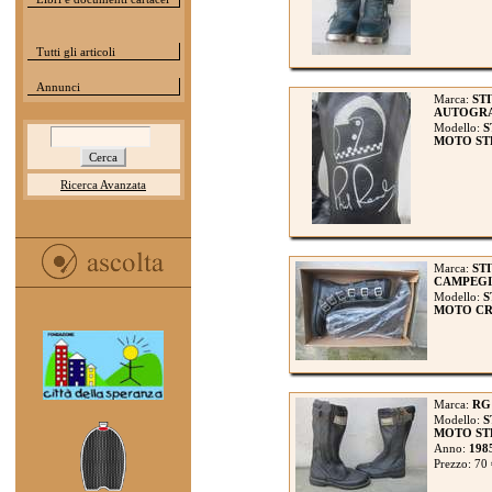
Tutti gli articoli
Annunci
Marca:
STI
AUTOGRA
Modello:
S
MOTO ST
Ricerca Avanzata
Marca:
ST
CAMPEG
Modello:
S
MOTO CROS
Marca:
RG
Modello:
S
MOTO STR
Anno:
198
Prezzo: 70