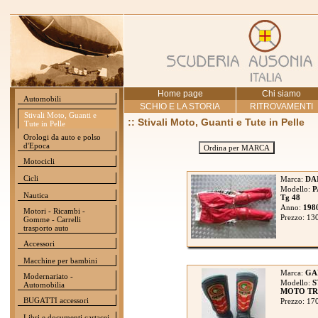
Home page
Chi siamo
Automobili
SCHIO E LA STORIA
RITROVAMENTI
Stivali Moto, Guanti e
:: Stivali Moto, Guanti e Tute in Pelle
Tute in Pelle
Orologi da auto e polso
d'Epoca
Ordina per MARCA
Motocicli
Cicli
Marca:
DA
Modello:
P
Nautica
Tg 48
Anno:
198
Motori - Ricambi -
Prezzo: 13
Gomme - Carrelli
trasporto auto
Accessori
Macchine per bambini
Marca:
GA
Modernariato -
Modello:
S
Automobilia
MOTO TRIA
BUGATTI accessori
Prezzo: 17
Libri e documenti cartacei