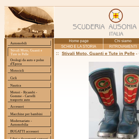
Home page
Chi siamo
Automobili
SCHIO E LA STORIA
RITROVAMENTI
Stivali Moto, Guanti e
::
Stivali Moto, Guanti e Tute in Pelle
-
Tute in Pelle
Orologi da auto e polso
d'Epoca
Motocicli
Cicli
Nautica
Motori - Ricambi -
Gomme - Carrelli
trasporto auto
Accessori
Macchine per bambini
Modernariato -
Automobilia
BUGATTI accessori
Libri e documenti cartacei