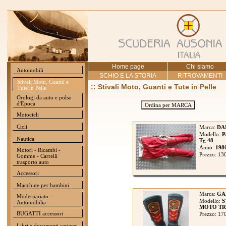
Home page
Chi siamo
Automobili
SCHIO E LA STORIA
RITROVAMENTI
Stivali Moto, Guanti e
:: Stivali Moto, Guanti e Tute in Pelle
Tute in Pelle
Orologi da auto e polso
d'Epoca
Ordina per MARCA
Motocicli
Cicli
Marca:
DA
Modello:
P
Nautica
Tg 48
Anno:
198
Motori - Ricambi -
Prezzo: 13
Gomme - Carrelli
trasporto auto
Accessori
Macchine per bambini
Marca:
GA
Modernariato -
Modello:
S
Automobilia
MOTO TRIA
BUGATTI accessori
Prezzo: 17
Libri e documenti cartacei