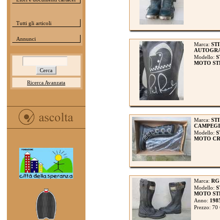
Tutti gli articoli
Annunci
Marca:
STI
AUTOGRA
Modello:
S
MOTO ST
Ricerca Avanzata
Marca:
ST
CAMPEG
Modello:
S
MOTO CROS
Marca:
RG
Modello:
S
MOTO STR
Anno:
198
Prezzo: 70