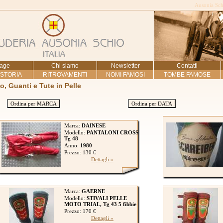
Ausonia Schi
age
Chi siamo
Newsletter
Contatti
 STORIA
RITROVAMENTI
NOMI FAMOSI
TOMBE FAMOSE
to, Guanti e Tute in Pelle
Ordina per MARCA
Ordina per DATA
Marca:
DAINESE
Modello:
PANTALONI CROSS
Tg 48
Anno:
1980
Prezzo: 130 €
Dettagli »
Marca:
GAERNE
Modello:
STIVALI PELLE
MOTO TRIAL, Tg 43 5 fibbie
Prezzo: 170 €
Dettagli »