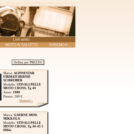
o - Museo della storia dell'automobile e del motociclo
Link amici
MOTO IN SALOTTO
SAREMO A...
Ordina per PREZZO
Marca:
ALPINESTAR
FIRMATI BERNIE
SCHREIBER
Modello:
STIVALI PELLE
MOTO CROSS, Tg 44
Anno:
1980
Prezzo: 160 €
Dettagli »
Marca:
GAERNE MOD.
MIKKOLA
Modello:
STIVALI PELLE
MOTO CROSS, Tg 44-45 5
fibbie