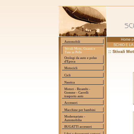
Home p
Automobili
SCHIO E LA
Stivali Moto, Guanti e
:: Stivali Mo
Tute in Pelle
Orologi da auto e polso
d'Epoca
Motocicli
Cicli
Nautica
Motori - Ricambi -
Gomme - Carrelli
trasporto auto
Accessori
Macchine per bambini
Modernariato -
Automobilia
BUGATTI accessori
Libri e documenti cartacei