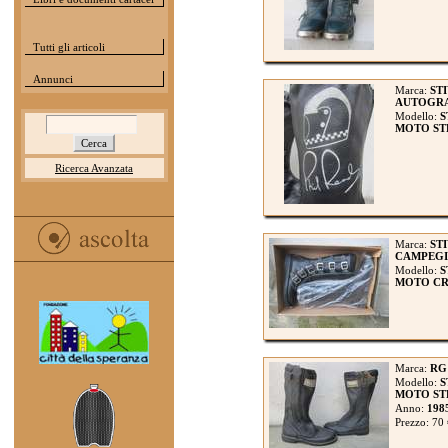
Tutti gli articoli
Annunci
Marca:
STI
AUTOGRA
Modello:
S
MOTO ST
Ricerca Avanzata
Marca:
ST
CAMPEG
Modello:
S
MOTO CROS
Marca:
RG
Modello:
S
MOTO STR
Anno:
198
Prezzo: 70