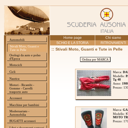
Home page
Chi siamo
Automobili
SCHIO E LA STORIA
RITROVAMENTI
Stivali Moto, Guanti e
:: Stivali Moto, Guanti e Tute in Pelle
Tute in Pelle
Orologi da auto e polso
d'Epoca
Ordina per MARCA
Motocicli
Cicli
Marca:
DA
Modello:
P
Nautica
Tg 48
Anno:
198
Motori - Ricambi -
Prezzo: 13
Gomme - Carrelli
trasporto auto
Accessori
Macchine per bambini
Marca:
GA
Modernariato -
Modello:
S
Automobilia
MOTO TRIA
BUGATTI accessori
Prezzo: 17
Libri e documenti cartacei