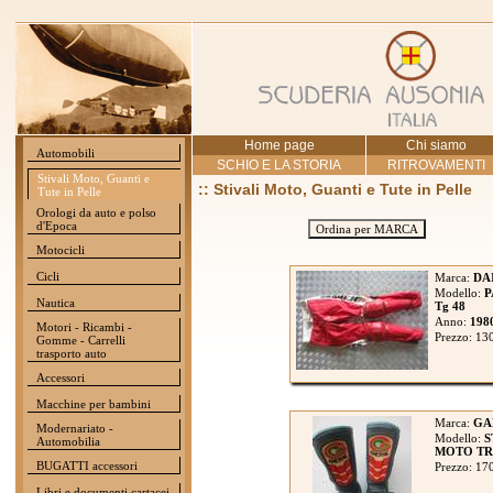
Home page
Chi siamo
Automobili
SCHIO E LA STORIA
RITROVAMENTI
Stivali Moto, Guanti e
:: Stivali Moto, Guanti e Tute in Pelle
Tute in Pelle
Orologi da auto e polso
d'Epoca
Ordina per MARCA
Motocicli
Cicli
Marca:
DA
Modello:
P
Nautica
Tg 48
Anno:
198
Motori - Ricambi -
Prezzo: 13
Gomme - Carrelli
trasporto auto
Accessori
Macchine per bambini
Marca:
GA
Modernariato -
Modello:
S
Automobilia
MOTO TRIA
BUGATTI accessori
Prezzo: 17
Libri e documenti cartacei