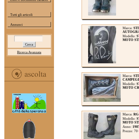
Tutti gli articoli
Annunci
Marca:
STI
AUTOGRA
Modello:
S
MOTO ST
Ricerca Avanzata
Marca:
ST
CAMPEG
Modello:
S
MOTO CROS
Marca:
RG
Modello:
S
MOTO STR
Anno:
198
Prezzo: 70