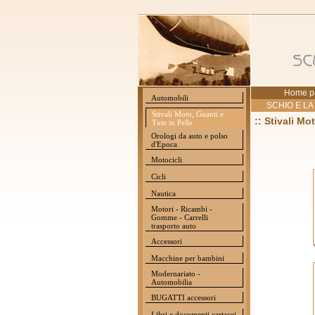
Home p
Automobili
SCHIO E LA
Stivali Moto, Guanti e
:: Stivali Mo
Tute in Pelle
Orologi da auto e polso
d'Epoca
Motocicli
Cicli
Nautica
Motori - Ricambi -
Gomme - Carrelli
trasporto auto
Accessori
Macchine per bambini
Modernariato -
Automobilia
BUGATTI accessori
Libri e documenti cartacei