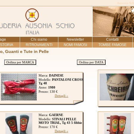
Ausonia Schi
age
Chi siamo
Newsletter
Contatti
 STORIA
RITROVAMENTI
NOMI FAMOSI
TOMBE FAMOSE
to, Guanti e Tute in Pelle
Ordina per MARCA
Ordina per DATA
Marca:
DAINESE
Modello:
PANTALONI CROSS
Tg 48
Anno:
1980
Prezzo: 130 €
Dettagli »
Marca:
GAERNE
Modello:
STIVALI PELLE
MOTO TRIAL, Tg 43 5 fibbie
Prezzo: 170 €
Dettagli »