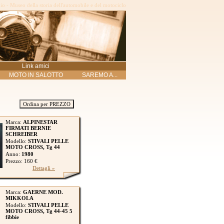
o - Museo della storia dell'automobile e del motociclo
Link amici
MOTO IN SALOTTO
SAREMO A...
Ordina per PREZZO
Marca:
ALPINESTAR
FIRMATI BERNIE
SCHREIBER
Modello:
STIVALI PELLE
MOTO CROSS, Tg 44
Anno:
1980
Prezzo: 160 €
Dettagli »
Marca:
GAERNE MOD.
MIKKOLA
Modello:
STIVALI PELLE
MOTO CROSS, Tg 44-45 5
fibbie