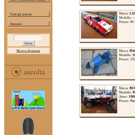
Marca:
LA
Tutti gli articoli
Modello:
--
Prezzo: 80
Annunci
Ricerca Avanzata
Marca:
BA
Modello:
S
Prezzo: 23
Marca:
BU
Modello:
D
Anno:
198
Prezzo:
Non