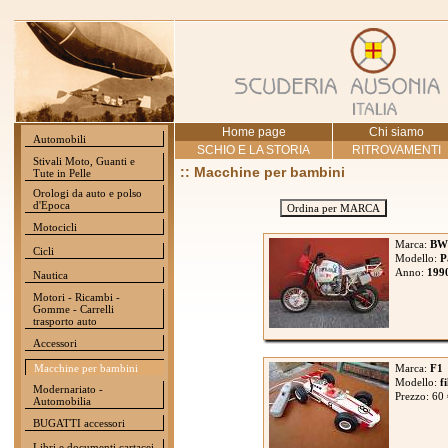
Home page
Chi siamo
Automobili
SCHIO E LA STORIA
RITROVAMENTI
Stivali Moto, Guanti e
:: Macchine per bambini
Tute in Pelle
Orologi da auto e polso
d'Epoca
Ordina per MARCA
Motocicli
Marca:
BW
Cicli
Modello:
P
Anno:
199
Nautica
Motori - Ricambi -
Gomme - Carrelli
trasporto auto
Accessori
Macchine per bambini
Marca:
F1
Modello:
f
Modernariato -
Prezzo: 60
Automobilia
BUGATTI accessori
Libri e documenti cartacei