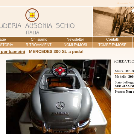
Ausonia Schi
age
Chi siamo
Newsletter
Contatti
 STORIA
RITROVAMENTI
NOMI FAMOSI
TOMBE FAMOSE
 per bambini
- MERCEDES 300 SL a pedali
SCHEDA TEC
Marca:
MERC
Modello:
300 
Stato dell'ogg
MAGAZZIN
Prezzo:
Non pi