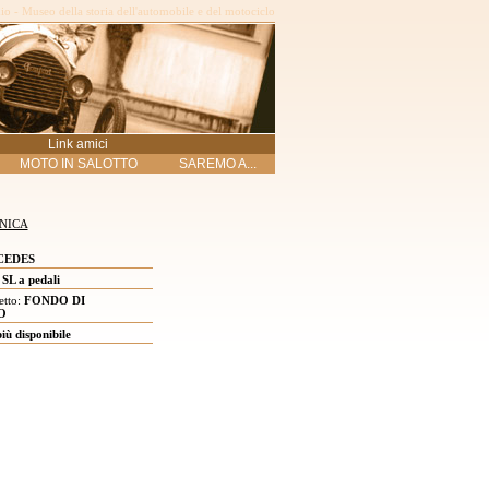
o - Museo della storia dell'automobile e del motociclo
Link amici
MOTO IN SALOTTO
SAREMO A...
NICA
EDES
SL a pedali
etto:
FONDO DI
O
ù disponibile