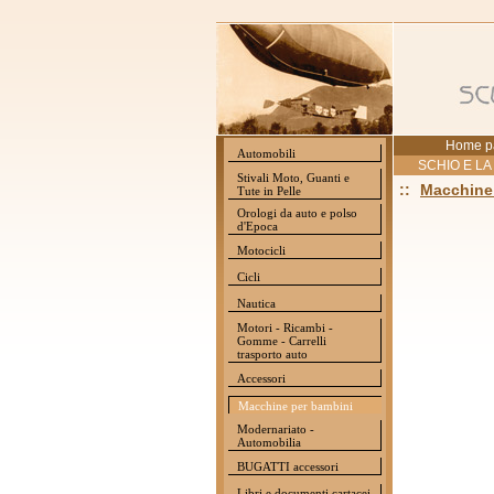
Home p
Automobili
SCHIO E LA
Stivali Moto, Guanti e
::
Macchine
Tute in Pelle
Orologi da auto e polso
d'Epoca
Motocicli
Cicli
Nautica
Motori - Ricambi -
Gomme - Carrelli
trasporto auto
Accessori
Macchine per bambini
Modernariato -
Automobilia
BUGATTI accessori
Libri e documenti cartacei