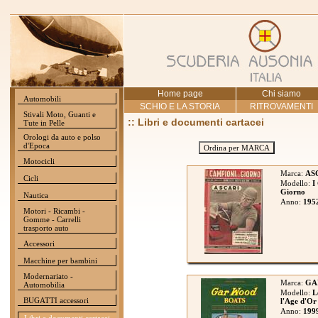
Home page
Chi siamo
Automobili
SCHIO E LA STORIA
RITROVAMENTI
Stivali Moto, Guanti e
:: Libri e documenti cartacei
Tute in Pelle
Orologi da auto e polso
d'Epoca
Ordina per MARCA
Motocicli
Marca:
AS
Cicli
Modello:
I
Giorno
Nautica
Anno:
195
Motori - Ricambi -
Gomme - Carrelli
trasporto auto
Accessori
Macchine per bambini
Modernariato -
Marca:
GA
Automobilia
Modello:
L
BUGATTI accessori
l'Age d'Or
Anno:
199