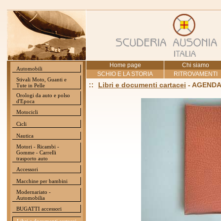
Home page
Chi siamo
Automobili
SCHIO E LA STORIA
RITROVAMENTI
Stivali Moto, Guanti e
::
Libri e documenti cartacei
- AGENDA
Tute in Pelle
Orologi da auto e polso
d'Epoca
Motocicli
Cicli
Nautica
Motori - Ricambi -
Gomme - Carrelli
trasporto auto
Accessori
Macchine per bambini
Modernariato -
Automobilia
BUGATTI accessori