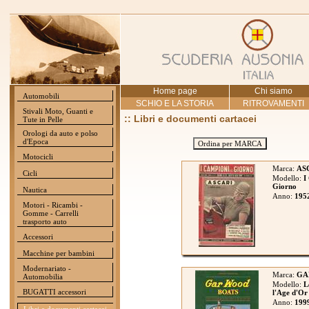
Home page
Chi siamo
Automobili
SCHIO E LA STORIA
RITROVAMENTI
Stivali Moto, Guanti e
:: Libri e documenti cartacei
Tute in Pelle
Orologi da auto e polso
d'Epoca
Ordina per MARCA
Motocicli
Marca:
AS
Cicli
Modello:
I
Giorno
Nautica
Anno:
195
Motori - Ricambi -
Gomme - Carrelli
trasporto auto
Accessori
Macchine per bambini
Modernariato -
Marca:
GA
Automobilia
Modello:
L
BUGATTI accessori
l'Age d'Or
Anno:
199