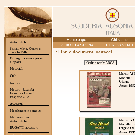
Home page
Chi siamo
Automobili
SCHIO E LA STORIA
RITROVAMENTI
Stivali Moto, Guanti e
:: Libri e documenti cartacei
Tute in Pelle
Orologi da auto e polso
d'Epoca
Ordina per MARCA
Motocicli
Marca:
AS
Cicli
Modello:
I
Giorno
Nautica
Anno:
195
Motori - Ricambi -
Gomme - Carrelli
trasporto auto
Accessori
Macchine per bambini
Modernariato -
Marca:
GA
Automobilia
Modello:
L
BUGATTI accessori
l'Age d'Or
Anno:
199