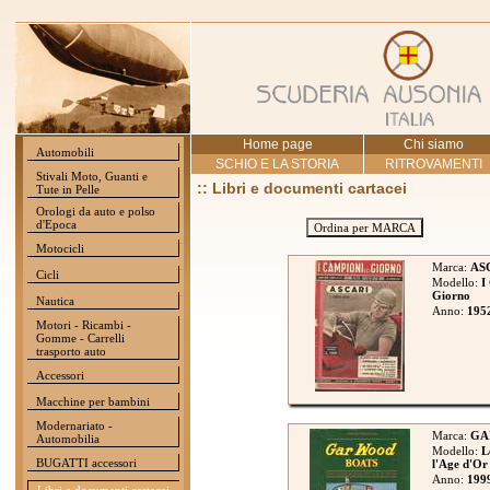
Home page
Chi siamo
Automobili
SCHIO E LA STORIA
RITROVAMENTI
Stivali Moto, Guanti e
:: Libri e documenti cartacei
Tute in Pelle
Orologi da auto e polso
d'Epoca
Ordina per MARCA
Motocicli
Marca:
AS
Cicli
Modello:
I
Giorno
Nautica
Anno:
195
Motori - Ricambi -
Gomme - Carrelli
trasporto auto
Accessori
Macchine per bambini
Modernariato -
Marca:
GA
Automobilia
Modello:
L
BUGATTI accessori
l'Age d'Or
Anno:
199