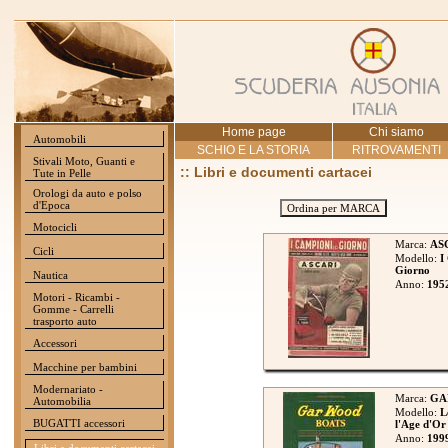
Home page
Chi siamo
Automobili
SCHIO E LA STORIA
RITROVAMENTI
Stivali Moto, Guanti e
:: Libri e documenti cartacei
Tute in Pelle
Orologi da auto e polso
d'Epoca
Ordina per MARCA
Motocicli
Marca:
AS
Cicli
Modello:
I
Giorno
Nautica
Anno:
195
Motori - Ricambi -
Gomme - Carrelli
trasporto auto
Accessori
Macchine per bambini
Modernariato -
Marca:
GA
Automobilia
Modello:
L
BUGATTI accessori
l'Age d'Or
Anno:
199