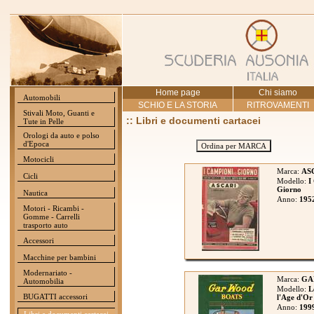
Home page
Chi siamo
Automobili
SCHIO E LA STORIA
RITROVAMENTI
Stivali Moto, Guanti e
:: Libri e documenti cartacei
Tute in Pelle
Orologi da auto e polso
d'Epoca
Ordina per MARCA
Motocicli
Marca:
AS
Cicli
Modello:
I
Giorno
Nautica
Anno:
195
Motori - Ricambi -
Gomme - Carrelli
trasporto auto
Accessori
Macchine per bambini
Modernariato -
Marca:
GA
Automobilia
Modello:
L
BUGATTI accessori
l'Age d'Or
Anno:
199