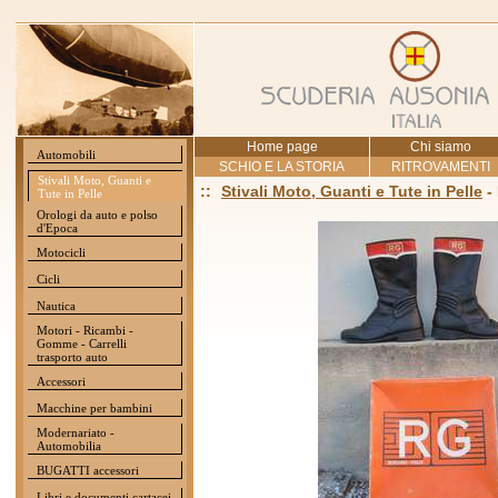
Home page
Chi siamo
Automobili
SCHIO E LA STORIA
RITROVAMENTI
Stivali Moto, Guanti e
::
Stivali Moto, Guanti e Tute in Pelle
-
Tute in Pelle
Orologi da auto e polso
d'Epoca
Motocicli
Cicli
Nautica
Motori - Ricambi -
Gomme - Carrelli
trasporto auto
Accessori
Macchine per bambini
Modernariato -
Automobilia
BUGATTI accessori
Libri e documenti cartacei