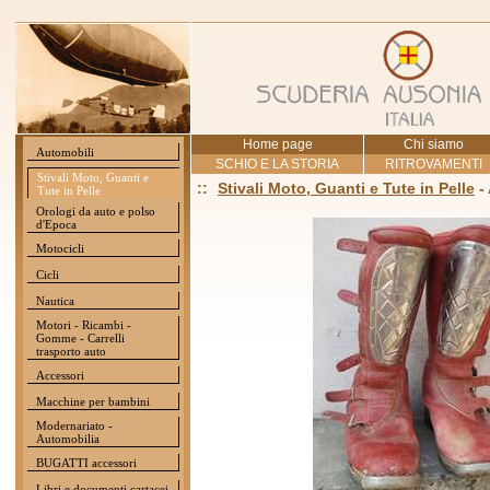
Home page
Chi siamo
Automobili
SCHIO E LA STORIA
RITROVAMENTI
Stivali Moto, Guanti e
::
Stivali Moto, Guanti e Tute in Pelle
-
Tute in Pelle
Orologi da auto e polso
d'Epoca
Motocicli
Cicli
Nautica
Motori - Ricambi -
Gomme - Carrelli
trasporto auto
Accessori
Macchine per bambini
Modernariato -
Automobilia
BUGATTI accessori
Libri e documenti cartacei