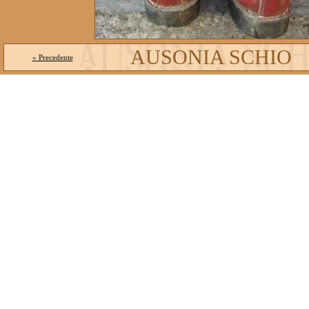
AUSONIA SCHIO
« Precedente