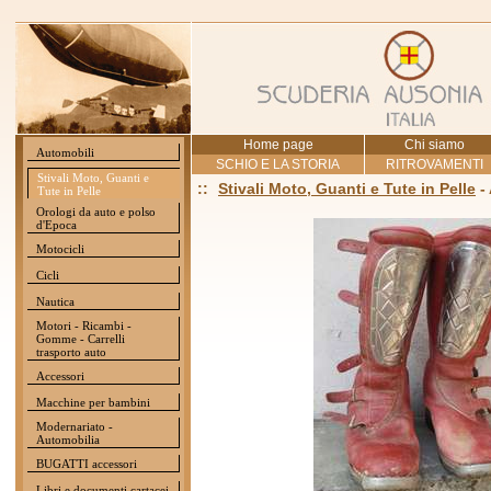
Home page
Chi siamo
Automobili
SCHIO E LA STORIA
RITROVAMENTI
Stivali Moto, Guanti e
::
Stivali Moto, Guanti e Tute in Pelle
-
Tute in Pelle
Orologi da auto e polso
d'Epoca
Motocicli
Cicli
Nautica
Motori - Ricambi -
Gomme - Carrelli
trasporto auto
Accessori
Macchine per bambini
Modernariato -
Automobilia
BUGATTI accessori
Libri e documenti cartacei