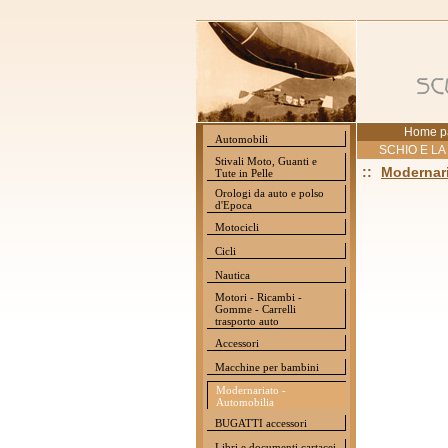
Home p
Automobili
SCHIO E LA
Stivali Moto, Guanti e
::
Modernari
Tute in Pelle
Orologi da auto e polso
d'Epoca
Motocicli
Cicli
Nautica
Motori - Ricambi -
Gomme - Carrelli
trasporto auto
Accessori
Macchine per bambini
Modernariato -
Automobilia
BUGATTI accessori
Libri e documenti cartacei