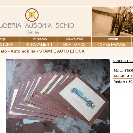
Ausonia Schi
age
Chi siamo
Newsletter
Contatti
 STORIA
RITROVAMENTI
NOMI FAMOSI
TOMBE FAMOSE
ato - Automobilia
- STAMPE AUTO EPOCA
SCHEDA TEC
Marca:
STAM
Modello:
AU
Visibile:
a SC