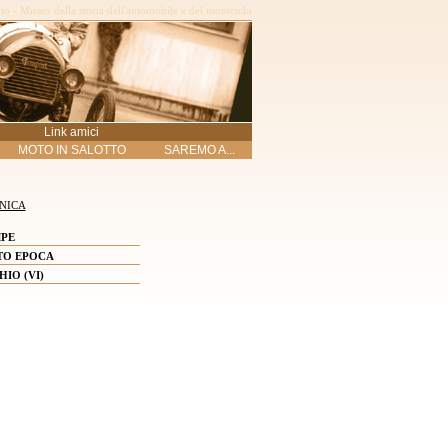
o - Museo della storia dell'automobile e del motociclo
Link amici
MOTO IN SALOTTO
SAREMO A...
NICA
PE
TO EPOCA
HIO (VI)