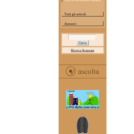
Libri e documenti cartacei
Tutti gli articoli
Annunci
Ricerca Avanzata