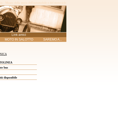
o - Museo della storia dell'automobile e del motociclo
Link amici
MOTO IN SALOTTO
SAREMO A...
NICA
TOLINEA
ste bus
ù disponibile