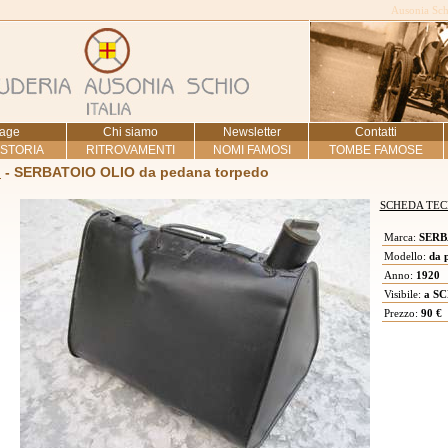
Ausonia Schi
age
Chi siamo
Newsletter
Contatti
 STORIA
RITROVAMENTI
NOMI FAMOSI
TOMBE FAMOSE
i
- SERBATOIO OLIO da pedana torpedo
SCHEDA TEC
Marca:
SERB
Modello:
da p
Anno:
1920
Visibile:
a SC
Prezzo:
90 €