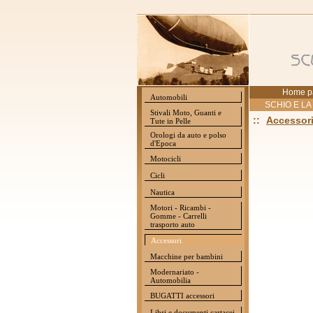
Home p
Automobili
SCHIO E LA
Stivali Moto, Guanti e
::
Accessor
Tute in Pelle
Orologi da auto e polso
d'Epoca
Motocicli
Cicli
Nautica
Motori - Ricambi -
Gomme - Carrelli
trasporto auto
Accessori
Macchine per bambini
Modernariato -
Automobilia
BUGATTI accessori
Libri e documenti cartacei