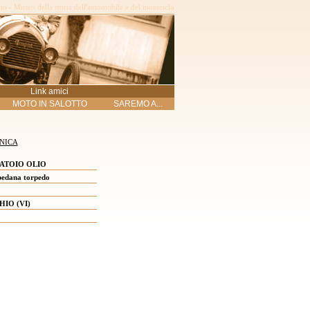
o - Museo della storia dell'automobile e del motociclo
Link amici
MOTO IN SALOTTO
SAREMO A...
NICA
ATOIO OLIO
edana torpedo
HIO (VI)