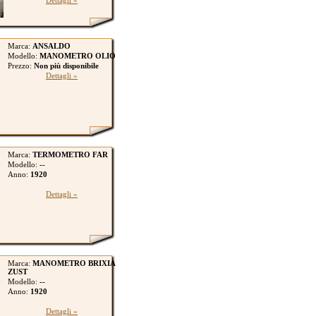
Dettagli »
Marca:
ANSALDO
Modello:
MANOMETRO OLIO
Prezzo:
Non più disponibile
Dettagli »
Marca:
TERMOMETRO FAR
Modello:
--
Anno:
1920
Dettagli »
Marca:
MANOMETRO BRIXIA
ZUST
Modello:
--
Anno:
1920
Dettagli »