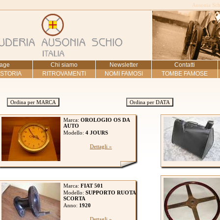
Ausonia Schi
age
Chi siamo
Newsletter
Contatti
 STORIA
RITROVAMENTI
NOMI FAMOSI
TOMBE FAMOSE
Ordina per MARCA
Ordina per DATA
Marca:
OROLOGIO OS DA
AUTO
Modello:
4 JOURS
Dettagli »
Marca:
FIAT 501
Modello:
SUPPORTO RUOTA
SCORTA
Anno:
1920
Dettagli »