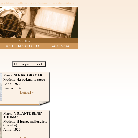
o - Museo della storia dell'automobile e del motociclo
Link amici
MOTO IN SALOTTO
SAREMO A...
Ordina per PREZZO
Marca:
SERBATOIO OLIO
Modello:
da pedana torpedo
Anno:
1920
Prezzo: 90 €
Dettagli »
Marca:
VOLANTE RENE'
THOMAS
Modello:
il legno, molleggiato
(o soufle)
Anno:
1920