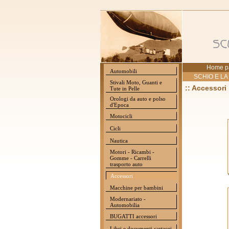
Home p
Automobili
SCHIO E LA
Stivali Moto, Guanti e
:: Accessori
Tute in Pelle
Orologi da auto e polso
d'Epoca
Motocicli
Cicli
Nautica
Motori - Ricambi -
Gomme - Carrelli
trasporto auto
Accessori
Macchine per bambini
Modernariato -
Automobilia
BUGATTI accessori
Libri e documenti cartacei