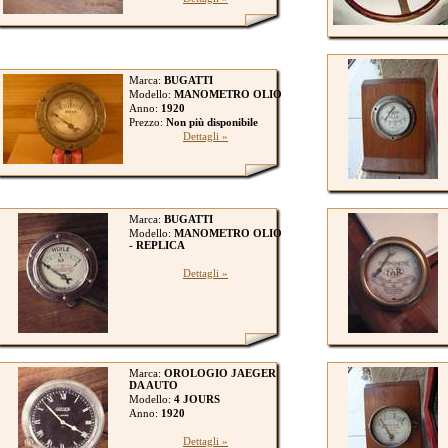
Marca:
BUGATTI
Modello:
MANOMETRO OLIO
Anno:
1920
Prezzo:
Non più disponibile
Dettagli »
Marca:
BUGATTI
Modello:
MANOMETRO OLIO
- REPLICA
Dettagli »
Marca:
OROLOGIO JAEGER
DA AUTO
Modello:
4 JOURS
Anno:
1920
Dettagli »