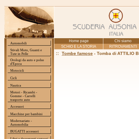
Home page
Chi siamo
Automobili
SCHIO E LA STORIA
RITROVAMENTI
Stivali Moto, Guanti e
::
Tombe famose
- Tomba di ATTILIO
Tute in Pelle
Orologi da auto e polso
d'Epoca
Motocicli
Cicli
Nautica
Motori - Ricambi -
Gomme - Carrelli
trasporto auto
Accessori
Macchine per bambini
Modernariato -
Automobilia
BUGATTI accessori
Libri e documenti cartacei