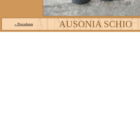
AUSONIA SCHIO
« Precedente