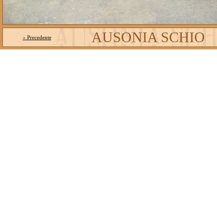
AUSONIA SCHIO
« Precedente