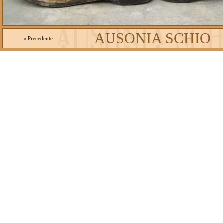
AUSONIA SCHIO
« Precedente