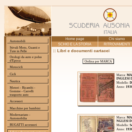
Home page
Chi siamo
Automobili
SCHIO E LA STORIA
RITROVAMENTI
Stivali Moto, Guanti e
:: Libri e documenti cartacei
Tute in Pelle
Orologi da auto e polso
d'Epoca
Ordina per MARCA
Motocicli
Cicli
Marca:
MA
INGLESI 
Nautica
Modello:
D
Anno:
193
Motori - Ricambi -
Gomme - Carrelli
trasporto auto
Accessori
Macchine per bambini
Modernariato -
Marca:
MA
Automobilia
NGLESI 
BUGATTI accessori
Modello:
S
Anno:
193