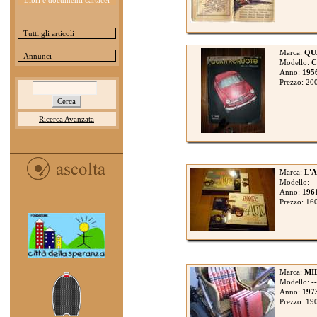
Libri e documenti cartacei
Tutti gli articoli
Marca:
QU
Annunci
Modello:
C
Anno:
195
Prezzo: 20
Ricerca Avanzata
Marca:
L'
Modello:
--
Anno:
196
Prezzo: 16
Marca:
MI
Modello:
--
Anno:
197
Prezzo: 19