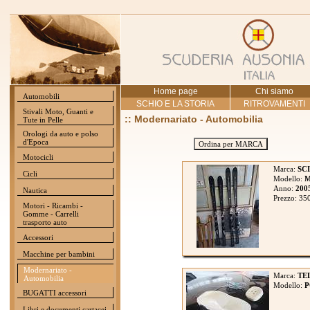
Home page
Chi siamo
Automobili
SCHIO E LA STORIA
RITROVAMENTI
Stivali Moto, Guanti e
:: Modernariato - Automobilia
Tute in Pelle
Orologi da auto e polso
d'Epoca
Ordina per MARCA
Motocicli
Marca:
SC
Cicli
Modello:
M
Anno:
200
Nautica
Prezzo: 35
Motori - Ricambi -
Gomme - Carrelli
trasporto auto
Accessori
Macchine per bambini
Modernariato -
Marca:
TE
Automobilia
Modello:
P
BUGATTI accessori
Libri e documenti cartacei