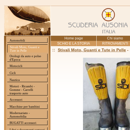
Home page
Chi siamo
Automobili
SCHIO E LA STORIA
RITROVAMENTI
Stivali Moto, Guanti e
::
Stivali Moto, Guanti e Tute in Pelle
-
Tute in Pelle
Orologi da auto e polso
d'Epoca
Motocicli
Cicli
Nautica
Motori - Ricambi -
Gomme - Carrelli
trasporto auto
Accessori
Macchine per bambini
Modernariato -
Automobilia
BUGATTI accessori
Libri e documenti cartacei