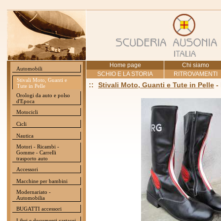
Home page
Chi siamo
Automobili
SCHIO E LA STORIA
RITROVAMENTI
Stivali Moto, Guanti e
::
Stivali Moto, Guanti e Tute in Pelle
-
Tute in Pelle
Orologi da auto e polso
d'Epoca
Motocicli
Cicli
Nautica
Motori - Ricambi -
Gomme - Carrelli
trasporto auto
Accessori
Macchine per bambini
Modernariato -
Automobilia
BUGATTI accessori
Libri e documenti cartacei