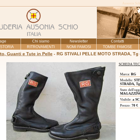
Ausonia Schi
age
Chi siamo
Newsletter
Contatti
 STORIA
RITROVAMENTI
NOMI FAMOSI
TOMBE FAMOSE
to, Guanti e Tute in Pelle
- RG STIVALI PELLE MOTO STRADA, Tg 
SCHEDA TEC
Marca:
RG
Modello:
STI
STRADA, Tg
Stato dell'ogg
MAGAZZINO
Visibile:
a SC
Prezzo:
70 €