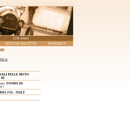
o - Museo della storia dell'automobile e del motociclo
Link amici
MOTO IN SALOTTO
SAREMO A...
40
NICA
VALI PELLE MOTO
 40
etto:
FONDO DI
 !
HIO (VI) - ITALY