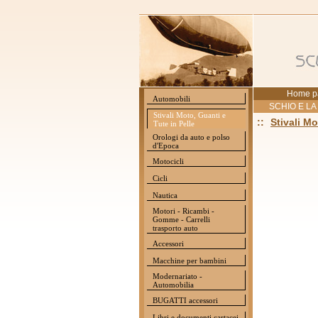
Home p
Automobili
SCHIO E LA
Stivali Moto, Guanti e
::
Stivali Mo
Tute in Pelle
Orologi da auto e polso
d'Epoca
Motocicli
Cicli
Nautica
Motori - Ricambi -
Gomme - Carrelli
trasporto auto
Accessori
Macchine per bambini
Modernariato -
Automobilia
BUGATTI accessori
Libri e documenti cartacei