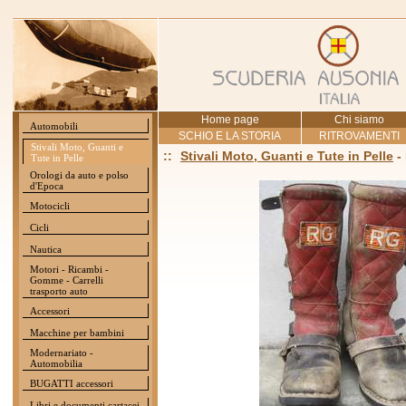
Home page
Chi siamo
Automobili
SCHIO E LA STORIA
RITROVAMENTI
Stivali Moto, Guanti e
::
Stivali Moto, Guanti e Tute in Pelle
-
Tute in Pelle
Orologi da auto e polso
d'Epoca
Motocicli
Cicli
Nautica
Motori - Ricambi -
Gomme - Carrelli
trasporto auto
Accessori
Macchine per bambini
Modernariato -
Automobilia
BUGATTI accessori
Libri e documenti cartacei