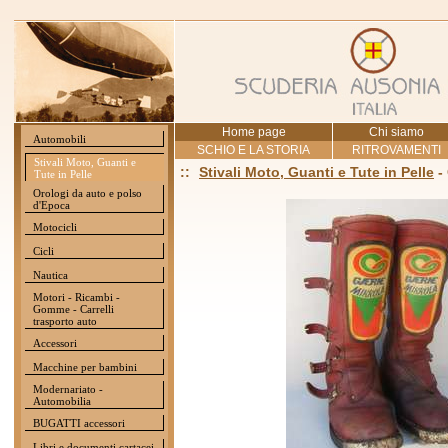
Home page
Chi siamo
Automobili
SCHIO E LA STORIA
RITROVAMENTI
Stivali Moto, Guanti e
::
Stivali Moto, Guanti e Tute in Pelle
-
Tute in Pelle
Orologi da auto e polso
d'Epoca
Motocicli
Cicli
Nautica
Motori - Ricambi -
Gomme - Carrelli
trasporto auto
Accessori
Macchine per bambini
Modernariato -
Automobilia
BUGATTI accessori
Libri e documenti cartacei